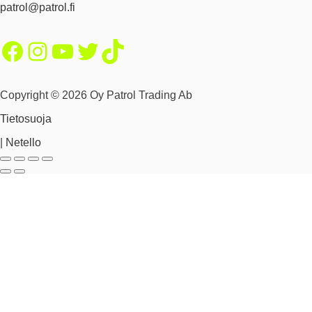
patrol@patrol.fi
Facebook
Instagram
YouTube
Twitter
TikTok
Copyright © 2026 Oy Patrol Trading Ab
Tietosuoja
|
Netello