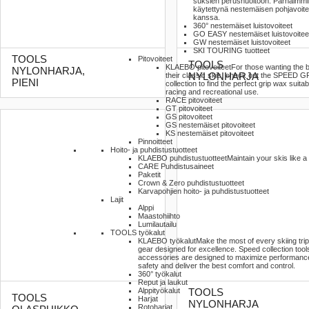
suksien perushuoltoon. Parhaimmi
käytettynä nestemäisen pohjavoit
kanssa.
360° nestemäiset luistovoiteet
GO EASY nestemäiset luistovoitee
GW nestemäiset luistovoiteet
SKI TOURING tuotteet
TOOLS
Pitovoiteet
TOOLS
KLAEBO pitovoiteet
For those wanting the b
NYLONHARJA,
their classic skis, check out the SPEED G
NYLONHARJA
PIENI
collection to find the perfect grip wax suitab
racing and recreational use.
RACE pitovoiteet
GT pitovoiteet
GS pitovoiteet
GS nestemäiset pitovoiteet
KS nestemäiset pitovoiteet
Pinnoitteet
Hoito- ja puhdistustuotteet
KLAEBO puhdistustuotteet
Maintain your skis like a
CARE Puhdistusaineet
Paketit
Crown & Zero puhdistustuotteet
Karvapohjien hoito- ja puhdistustuotteet
Lajit
Alppi
Maastohiihto
Lumilautailu
TOOLS työkalut
KLAEBO työkalut
Make the most of every skiing trip
gear designed for excellence. Speed collection tool
accessories are designed to maximize performanc
safety and deliver the best comfort and control.
360° työkalut
Reput ja laukut
Alppityökalut
TOOLS
TOOLS
Harjat
NYLONHARJA
Rotoharjat