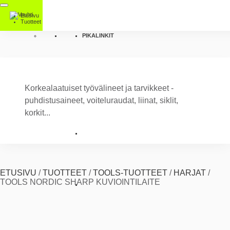
Etusivu
Tuotteet
PIKALINKIT
Korkealaatuiset työvälineet ja tarvikkeet -
puhdistusaineet, voiteluraudat, liinat, siklit,
korkit...
ETUSIVU
/
TUOTTEET
/
TOOLS-TUOTTEET
/
HARJAT
/
TOOLS NORDIC SHARP KUVIOINTILAITE