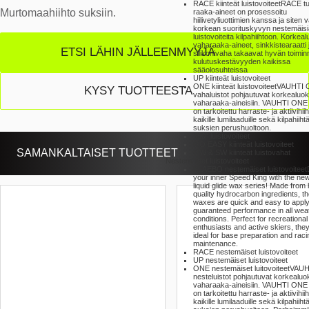
RACE kiinteät luistovoiteet
RACE tu
Murtomaahiihto suksiin.
raaka-aineet on prosessoitu
hiilivetyliuottimien kanssa ja siten 
korkean suorituskyvyn nestemäisi
luistovoiteita kilpahiihtoon. Korkea
vaharaaka-aineet, sinkkistearaatti 
ETSI LÄHIN JÄLLEENMYYJÄ
silikonivaha takaavat hyvän toimin
kulutuskestävyyden kaikissa
sääolosuhteissa
UP kiinteät luistovoiteet
ONE kiinteät luistovoiteet
VAUHTI 
KYSY TUOTTEESTA
vahaluistot pohjautuvat korkealuok
vaharaaka-aineisiin. VAUHTI ONE 
on tarkoitettu harraste- ja aktiivihiiht
kaikille lumilaaduille sekä kilpahiihtäj
suksien perushuoltoon.
360° luistovoiteet
GO EASY kiinteät luistovoiteet
SAMANKALTAISET TUOTTEET
GW & SW kiinteät luistovahat
Nestemäiset luistovoiteet
KLAEBO nestemäiset luistovoiteet
your inner Speed King with the n
liquid glide wax series! Made from 
quality hydrocarbon ingredients, t
waxes are quick and easy to apply
guaranteed performance in all wea
conditions. Perfect for recreational
enthusiasts and active skiers, they
ideal for base preparation and raci
maintenance.
RACE nestemäiset luistovoiteet
UP nestemäiset luistovoiteet
ONE nestemäiset luitovoiteet
VAUH
nesteluistot pohjautuvat korkealuok
vaharaaka-aineisiin. VAUHTI ONE 
on tarkoitettu harraste- ja aktiivihiiht
kaikille lumilaaduille sekä kilpahiihtäj