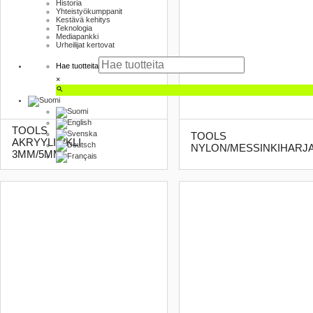
Historia
Yhteistyökumppanit
Kestävä kehitys
Teknologia
Mediapankki
Urheilijat kertovat
Hae tuotteita
×
TOOLS
TOOLS
AKRYYLISIKLI
NYLON/MESSINKIHARJ
3MM/5MM