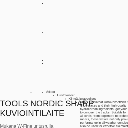
Voiteet
Luistovoiteet
Kiinteät luistovoiteet
TOOLS NORDIC SHARP
KLAEBO kiinteät luistovoiteet
With 
Glide waxes and their high-quality
hydrocarbon ingredients, get your
KUVIOINTILAITE
to conquer the tracks. Suitable for 
all levels, from beginners to profes
racers, these waxes not only provi
performance in all weather conditi
Mukana W-Fine uritusrulla.
also be used for effective ski mai