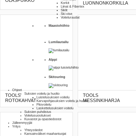
OLASPUIKKO
LUONNONKORKILLA
Korkit
Liinat & Fibertex
Siklit
Ski vise
Voiteluraudat
Maastohiihto
Lumilautailu
Alppi
Skitouring
Ohjeet
Suksien voitelu ja huolto
TOOLS
TOOLS
Luistelu­suksien voitelu
ROTOKAHVAT
MESSINKIHARJA
Karva­pohja­suksien voitelu ja huolto
Pito­voitelu
Laskettelu­suksien voitelu
Suksien puhdistus
Voitelusuositukset
Kuvastot ja opas­tiedostot
Jälleenmyyjät
Yritys
Yhteystiedot
Kansainväliset maahantuojat